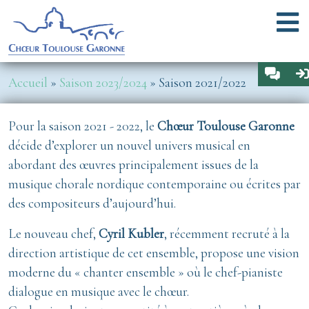
Aller au contenu principal
Menu
Espa
Fil d'Ariane
Accueil
Saison 2023/2024
Saison 2021/2022
Pour la saison 2021 - 2022, le
Chœur Toulouse Garonne
décide d’explorer un nouvel univers musical en
abordant des œuvres principalement issues de la
musique chorale nordique contemporaine ou écrites par
des compositeurs d’aujourd’hui.
Le nouveau chef,
Cyril Kubler
, récemment recruté à la
direction artistique de cet ensemble, propose une vision
moderne du « chanter ensemble » où le chef-pianiste
dialogue en musique avec le chœur.