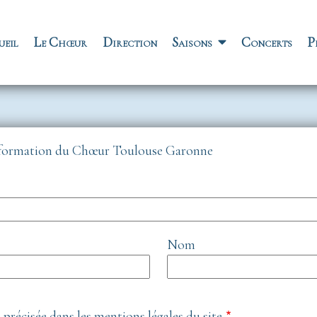
vigation principale
ueil
Le Chœur
Direction
Saisons
Concerts
P
'Information du Chœur Toulouse Garonne
Nom
é précisée dans les mentions légales du site