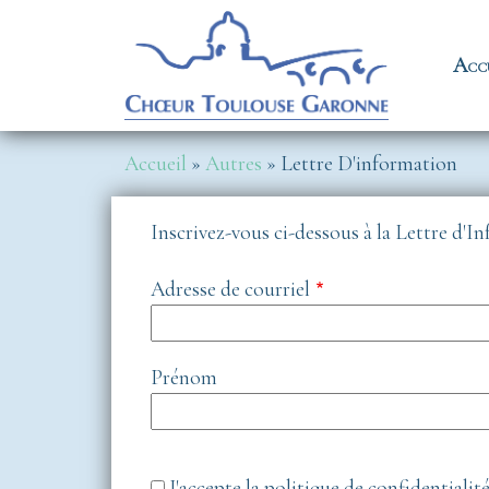
Aller au contenu principal
Na
Acc
Fil d'Ariane
Accueil
Autres
Lettre D'information
Inscrivez-vous ci-dessous à la Lettre d
Adresse de courriel
Prénom
J'accepte la politique de confidentialit