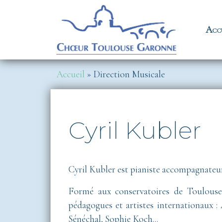
Aller au contenu principal
Na
Acc
Fil d'Ariane
Accueil
Direction Musicale
Cyril Kubler
Cyril Kubler est pianiste accompagnateur
Formé aux conservatoires de Toulouse 
pédagogues et artistes internationaux 
Sénéchal, Sophie Koch...