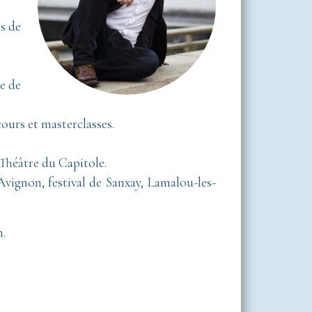
s de
e de
cours et masterclasses.
 Théâtre du Capitole.
Avignon, festival de Sanxay, Lamalou-les-
n.