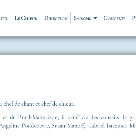
vigation principale
ueil
Le Chœur
Direction
Saisons
Concerts
P
, chef de chant et chef de chœur.
et de Rueil-Malmaison, il bénéficie des conseils de gr
: Angeline Pondepeyre, Susan Manoff, Gabriel Bacquier, Mi