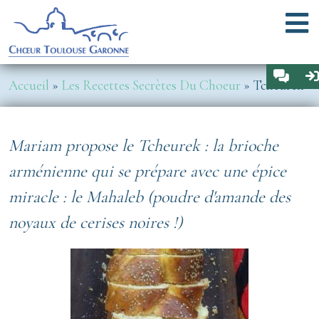
Aller au contenu principal
Menu
Espa
Fil d'Ariane
Accueil
Les Recettes Secrètes Du Choeur
Tcheurek
Mariam propose le Tcheurek : la brioche
arménienne qui se prépare avec une épice
miracle : le Mahaleb (poudre d'amande des
noyaux de cerises noires !)
Image