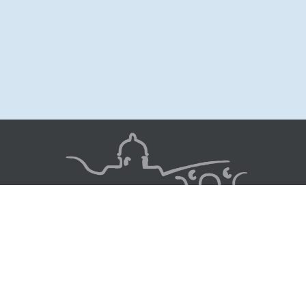
Image
© 2022 - Chœur Toulouse Garonne
suivez-nous
Gestion des coockies
Mentions légales