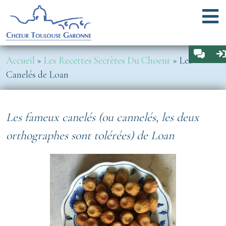
Aller au contenu principal
Menu
Espa
Fil d'Ariane
Accueil
Les Recettes Secrètes Du Choeur
Les
Canelés de Loan
Les fameux canelés (ou cannelés, les deux
orthographes sont tolérées) de Loan
Image