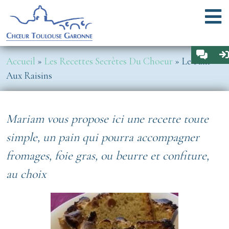
Aller au contenu principal
Menu
Espa
Fil d'Ariane
Accueil
Les Recettes Secrètes Du Choeur
Le Pain
Aux Raisins
Mariam vous propose ici une recette toute
simple, un pain qui pourra accompagner
fromages, foie gras, ou beurre et confiture,
au choix
Image