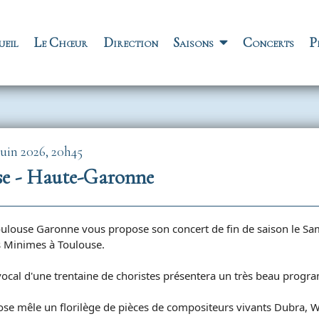
vigation principale
ueil
Le Chœur
Direction
Saisons
Concerts
P
uin 2026, 20h45
Toulouse - Haute-Garonne
louse Garonne vous propose son concert de fin de saison le Same
s Minimes à Toulouse.
ocal d'une trentaine de choristes présentera un très beau progra
se mêle un florilège de pièces de compositeurs vivants Dubra, W