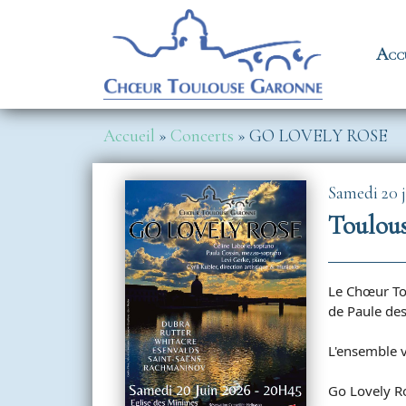
Aller au contenu principal
Na
Acc
Fil d'Ariane
Accueil
Concerts
GO LOVELY ROSE
Image
Samedi 20 j
Le Chœur Tou
de Paule de
L'ensemble v
Go Lovely Ro