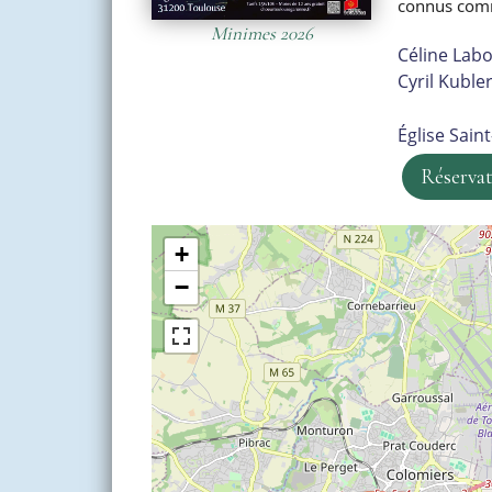
connus comm
Minimes 2026
Céline Labo
Cyril Kubler
Église Sain
Réserva
+
−