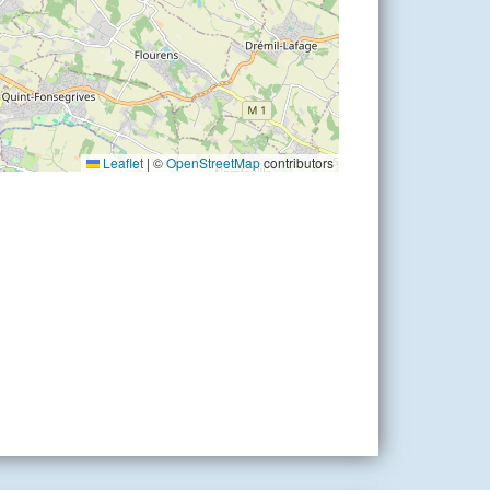
Leaflet
|
©
OpenStreetMap
contributors