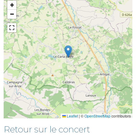
+
−
Leaflet
|
©
OpenStreetMap
contributors
Retour sur le concert