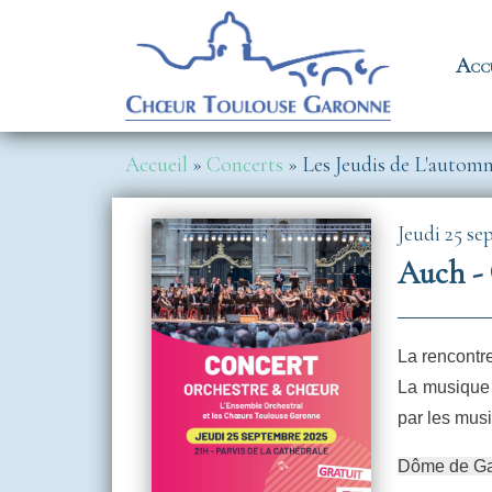
Aller au contenu principal
Na
Acc
Fil d'Ariane
Accueil
Concerts
Les Jeudis de L'autom
Image
Jeudi 25 se
Auch - 
La rencontr
La musique 
par les musi
Dôme de Ga