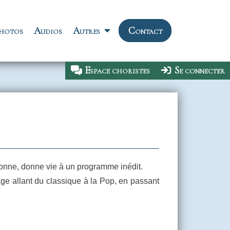
hotos
Audios
Autres
Contact
Menu de l'Espa
Espace choristes
Se connecter
onne, donne vie à un programme inédit.
ge allant du classique à la Pop, en passant