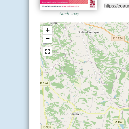
https://eoau
Auch 2025
+
−