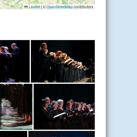
Leaflet
|
©
OpenStreetMap
contributors