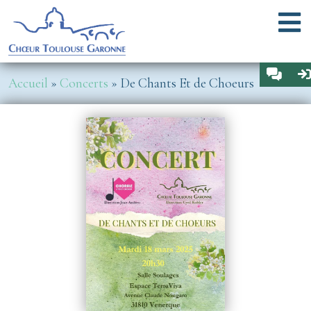
Aller au contenu principal
Menu
Espa
Fil d'Ariane
Accueil
Concerts
De Chants Et de Choeurs
Image