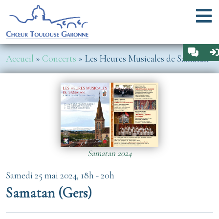
Aller au contenu principal
Menu
Espa
Fil d'Ariane
Accueil
Concerts
Les Heures Musicales de Samatan
Image
Samatan 2024
Samedi 25 mai 2024, 18h
-
20h
Samatan (Gers)