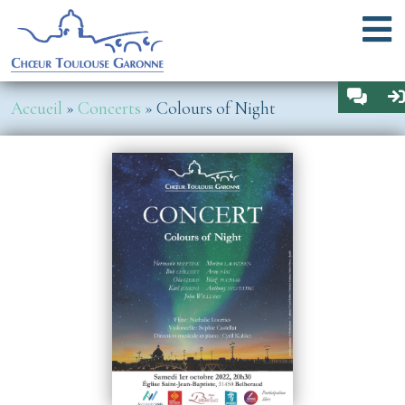
Aller au contenu principal
Menu
Espa
Fil d'Ariane
Accueil
Concerts
Colours of Night
Image